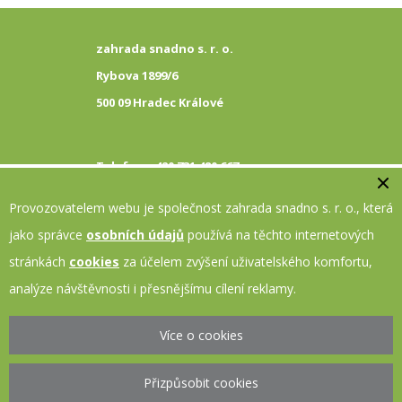
zahrada snadno s. r. o.
Rybova 1899/6
500 09
Hradec Králové
Telefon:
+420 731 480 667
E-mail:
info@zahrada-snadno.cz
Provozovatelem webu je společnost zahrada snadno s. r. o., která
Sociální sítě:
jako správce
osobních údajů
používá na těchto internetových
stránkách
cookies
za účelem zvýšení uživatelského komfortu,
Přihlaste se k odběru Newsletteru
analýze návštěvnosti i přesnějšímu cílení reklamy.
Více o cookies
Byl realizován projekt č. 02867567 s názvem zahrada snadno s.r.o. - kreativní
Přizpůsobit cookies
voucher s cílem zlepšit on-line prezentaci financovaný Evropskou unií
- Next Generation EU.